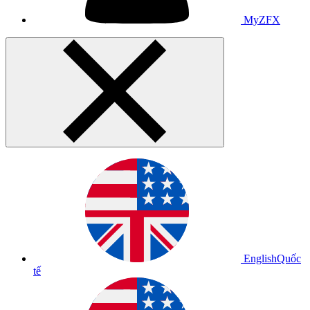
MyZFX
English
Quốc
tế