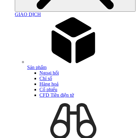
GIAO DỊCH
Sản phẩm
Ngoại hối
Chỉ số
Hàng hoá
Cổ phiếu
CFD Tiền điện tử