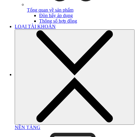
Tổng quan về sản phẩm
Đòn bẩy áp dụng
Thông số hợp đồng
LOẠI TÀI KHOẢN
NỀN TẢNG