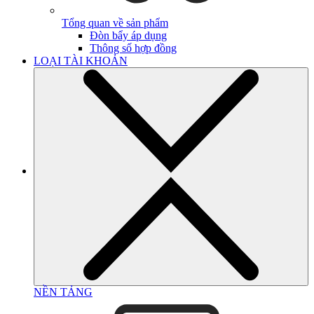
Tổng quan về sản phẩm
Đòn bẩy áp dụng
Thông số hợp đồng
LOẠI TÀI KHOẢN
NỀN TẢNG