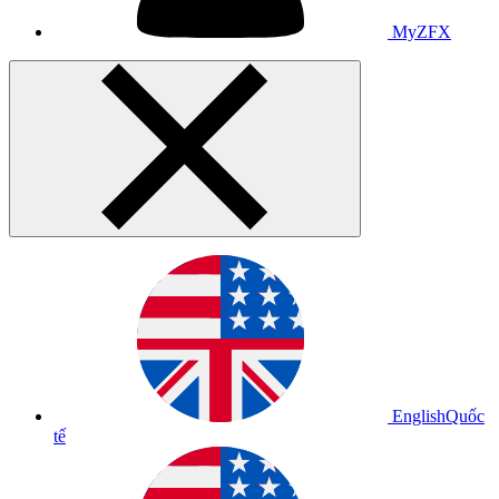
MyZFX
English
Quốc
tế