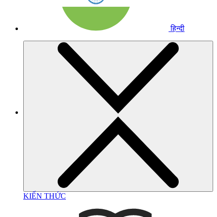
हिन्दी
KIẾN THỨC