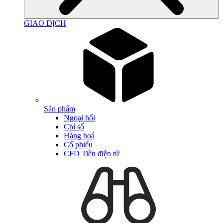
GIAO DỊCH
Sản phẩm
Ngoại hối
Chỉ số
Hàng hoá
Cổ phiếu
CFD Tiền điện tử