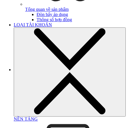
Tổng quan về sản phẩm
Đòn bẩy áp dụng
Thông số hợp đồng
LOẠI TÀI KHOẢN
NỀN TẢNG