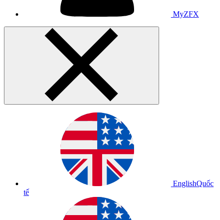
MyZFX
English
Quốc
tế