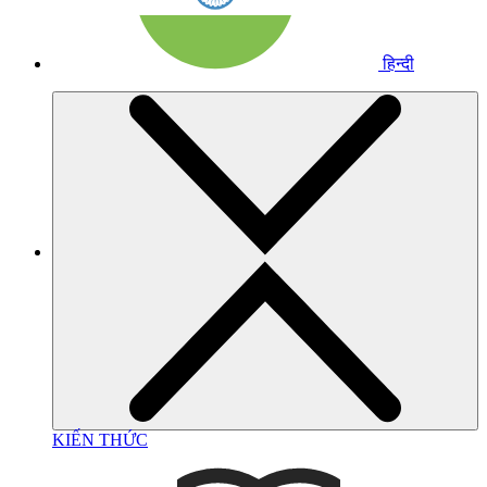
हिन्दी
KIẾN THỨC