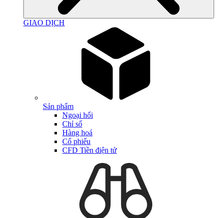
GIAO DỊCH
Sản phẩm
Ngoại hối
Chỉ số
Hàng hoá
Cổ phiếu
CFD Tiền điện tử