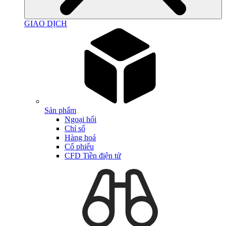
GIAO DỊCH
Sản phẩm
Ngoại hối
Chỉ số
Hàng hoá
Cổ phiếu
CFD Tiền điện tử