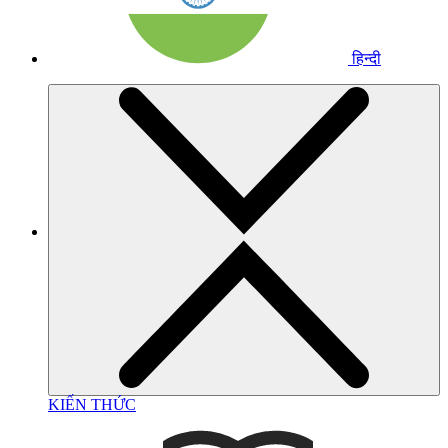
हिन्दी
KIẾN THỨC