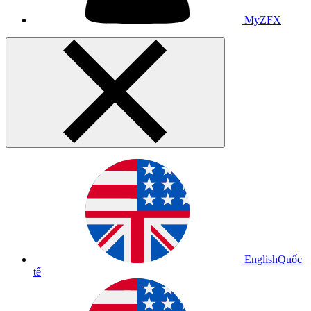
MyZFX
English
Quốc
tế