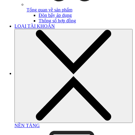
Tổng quan về sản phẩm
Đòn bẩy áp dụng
Thông số hợp đồng
LOẠI TÀI KHOẢN
NỀN TẢNG