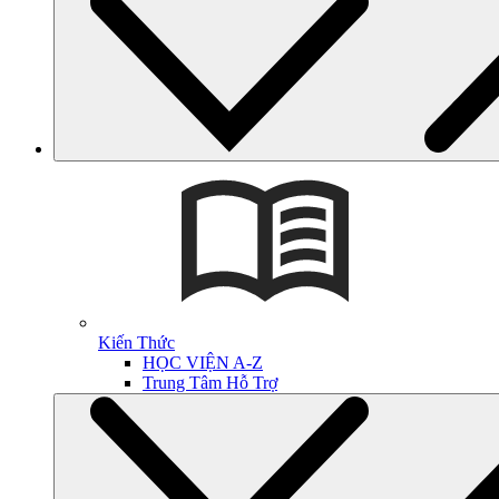
Kiến Thức
HỌC VIỆN A-Z
Trung Tâm Hỗ Trợ