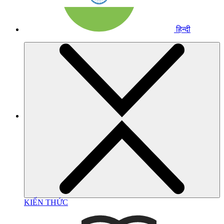
हिन्दी
KIẾN THỨC