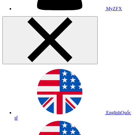
MyZFX
English
Quốc
tế