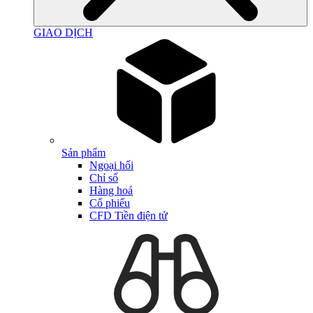
GIAO DỊCH
Sản phẩm
Ngoại hối
Chỉ số
Hàng hoá
Cổ phiếu
CFD Tiền điện tử