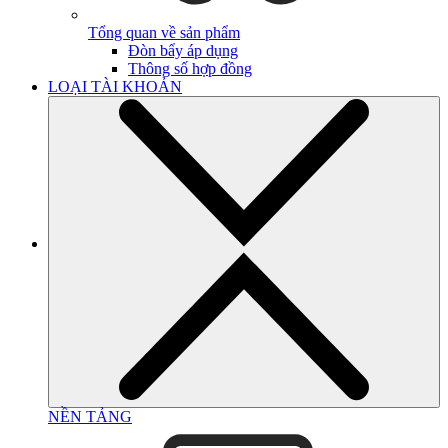
Tổng quan về sản phẩm
Đòn bẩy áp dụng
Thông số hợp đồng
LOẠI TÀI KHOẢN
NỀN TẢNG