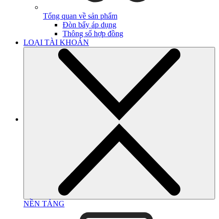
Tổng quan về sản phẩm
Đòn bẩy áp dụng
Thông số hợp đồng
LOẠI TÀI KHOẢN
NỀN TẢNG