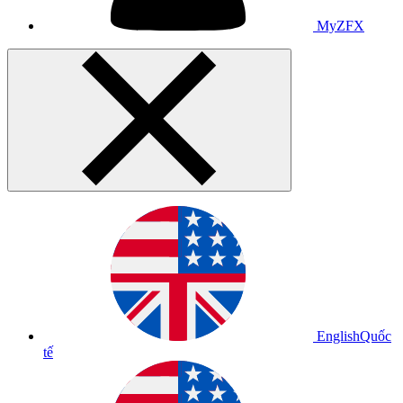
MyZFX
English
Quốc
tế