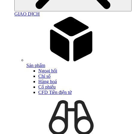
GIAO DỊCH
Sản phẩm
Ngoại hối
Chỉ số
Hàng hoá
Cổ phiếu
CFD Tiền điện tử