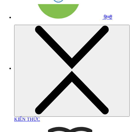
हिन्दी
KIẾN THỨC