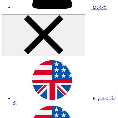
MyZFX
English
Quốc
tế