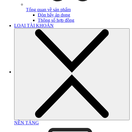
Tổng quan về sản phẩm
Đòn bẩy áp dụng
Thông số hợp đồng
LOẠI TÀI KHOẢN
NỀN TẢNG