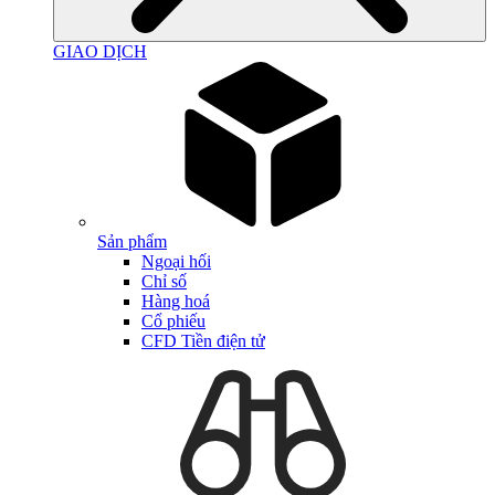
GIAO DỊCH
Sản phẩm
Ngoại hối
Chỉ số
Hàng hoá
Cổ phiếu
CFD Tiền điện tử