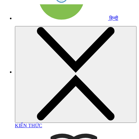
हिन्दी
KIẾN THỨC