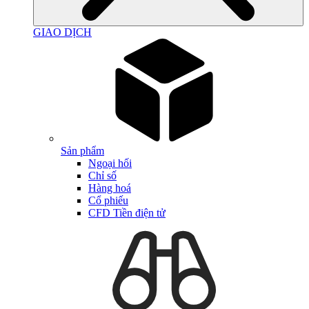
GIAO DỊCH
Sản phẩm
Ngoại hối
Chỉ số
Hàng hoá
Cổ phiếu
CFD Tiền điện tử