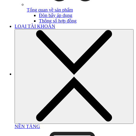
Tổng quan về sản phẩm
Đòn bẩy áp dụng
Thông số hợp đồng
LOẠI TÀI KHOẢN
NỀN TẢNG