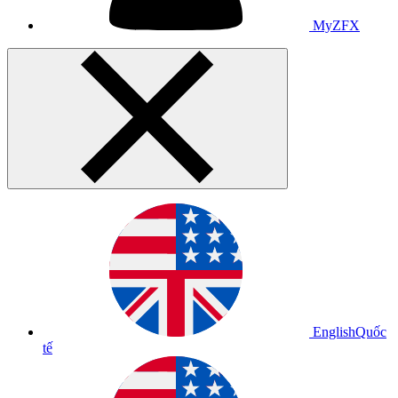
MyZFX
English
Quốc
tế