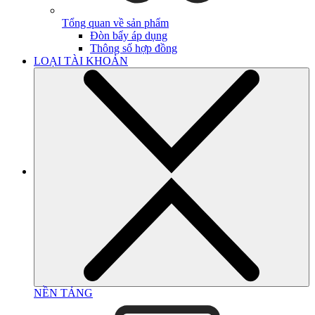
Tổng quan về sản phẩm
Đòn bẩy áp dụng
Thông số hợp đồng
LOẠI TÀI KHOẢN
NỀN TẢNG