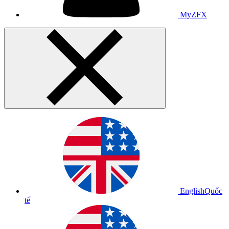
MyZFX
English
Quốc
tế