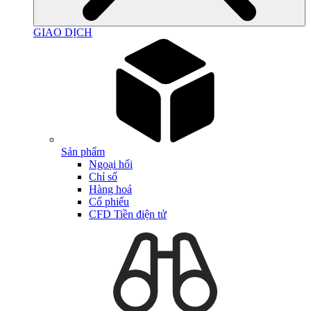
GIAO DỊCH
Sản phẩm
Ngoại hối
Chỉ số
Hàng hoá
Cổ phiếu
CFD Tiền điện tử