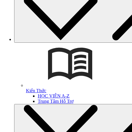
Kiến Thức
HỌC VIỆN A-Z
Trung Tâm Hỗ Trợ