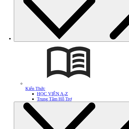
Kiến Thức
HỌC VIỆN A-Z
Trung Tâm Hỗ Trợ