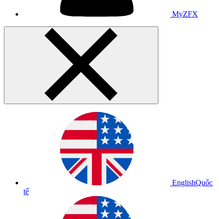
MyZFX
English
Quốc
tế