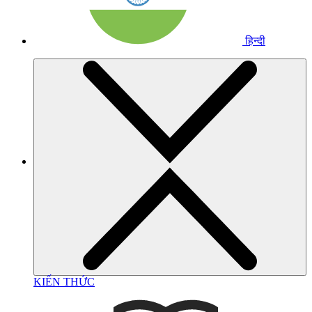
हिन्दी
KIẾN THỨC