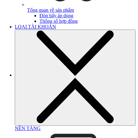
Tổng quan về sản phẩm
Đòn bẩy áp dụng
Thông số hợp đồng
LOẠI TÀI KHOẢN
NỀN TẢNG