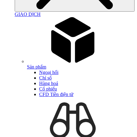
GIAO DỊCH
Sản phẩm
Ngoại hối
Chỉ số
Hàng hoá
Cổ phiếu
CFD Tiền điện tử