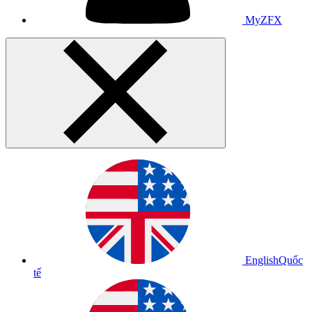
MyZFX
English
Quốc
tế