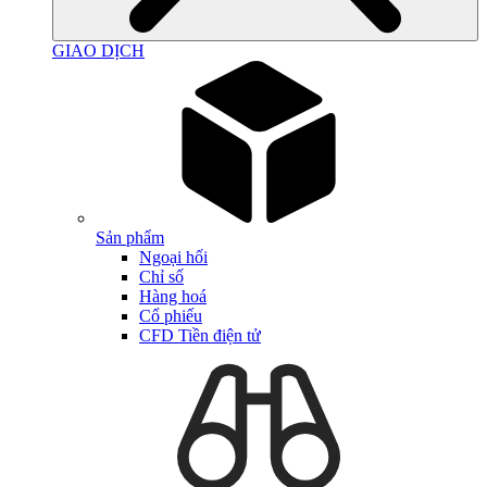
GIAO DỊCH
Sản phẩm
Ngoại hối
Chỉ số
Hàng hoá
Cổ phiếu
CFD Tiền điện tử