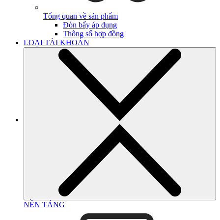
Tổng quan về sản phẩm
Đòn bẩy áp dụng
Thông số hợp đồng
LOẠI TÀI KHOẢN
NỀN TẢNG