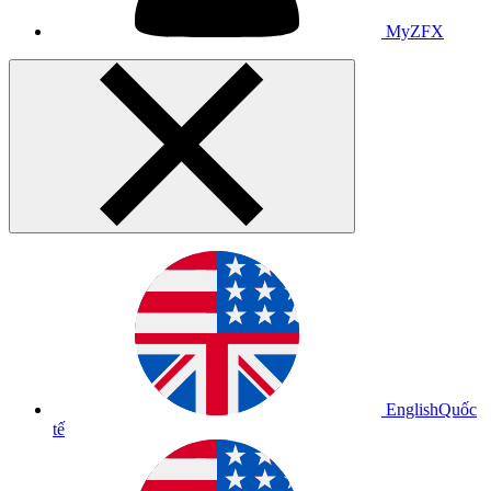
MyZFX
English
Quốc
tế