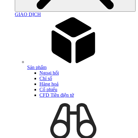
GIAO DỊCH
Sản phẩm
Ngoại hối
Chỉ số
Hàng hoá
Cổ phiếu
CFD Tiền điện tử