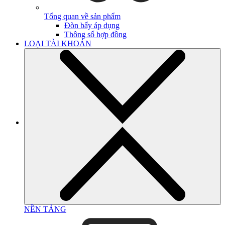
Tổng quan về sản phẩm
Đòn bẩy áp dụng
Thông số hợp đồng
LOẠI TÀI KHOẢN
NỀN TẢNG