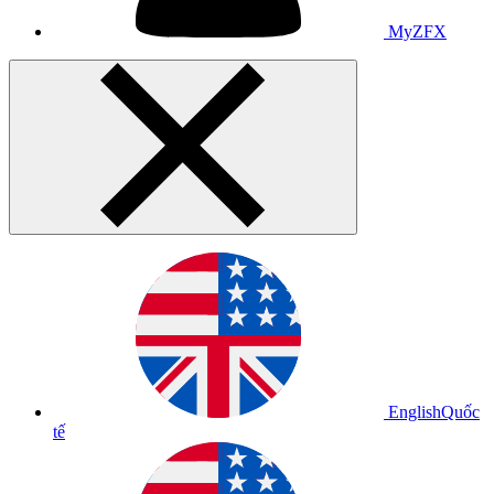
MyZFX
English
Quốc
tế