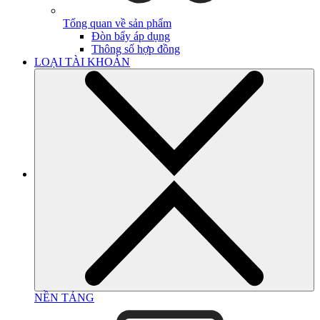
Tổng quan về sản phẩm
Đòn bẩy áp dụng
Thông số hợp đồng
LOẠI TÀI KHOẢN
NỀN TẢNG