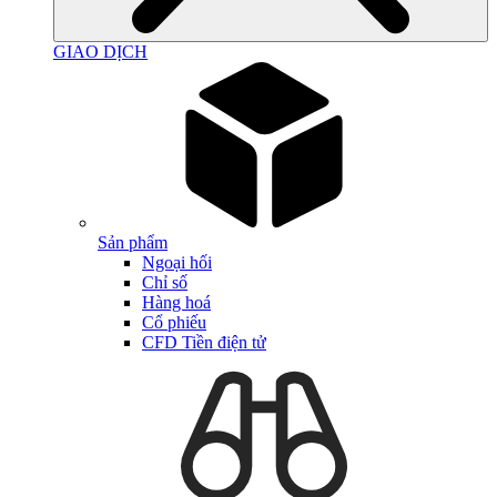
GIAO DỊCH
Sản phẩm
Ngoại hối
Chỉ số
Hàng hoá
Cổ phiếu
CFD Tiền điện tử