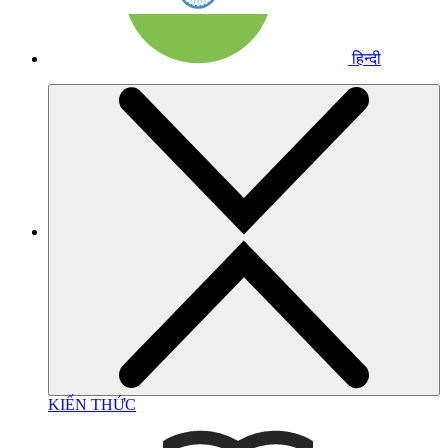
हिन्दी
KIẾN THỨC