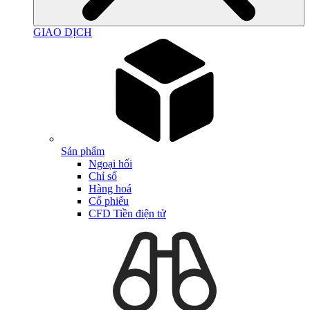
GIAO DỊCH
Sản phẩm
Ngoại hối
Chỉ số
Hàng hoá
Cổ phiếu
CFD Tiền điện tử