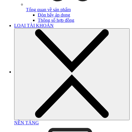
Tổng quan về sản phẩm
Đòn bẩy áp dụng
Thông số hợp đồng
LOẠI TÀI KHOẢN
NỀN TẢNG