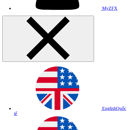
MyZFX
English
Quốc
tế