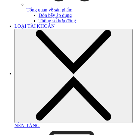
Tổng quan về sản phẩm
Đòn bẩy áp dụng
Thông số hợp đồng
LOẠI TÀI KHOẢN
NỀN TẢNG