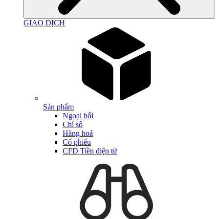
GIAO DỊCH
Sản phẩm
Ngoại hối
Chỉ số
Hàng hoá
Cổ phiếu
CFD Tiền điện tử