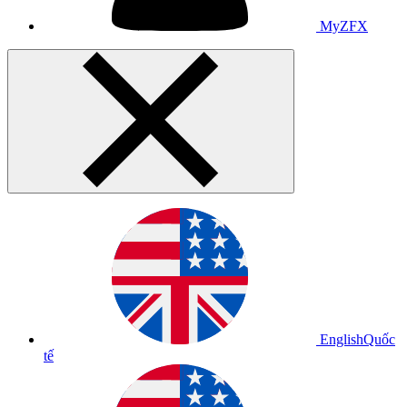
MyZFX
English
Quốc
tế