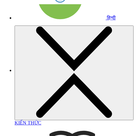
हिन्दी
KIẾN THỨC