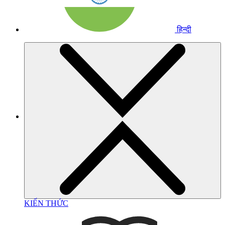
हिन्दी
KIẾN THỨC