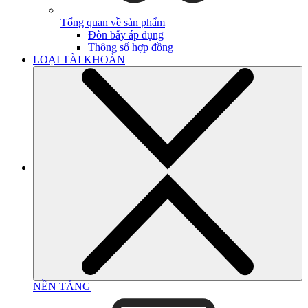
Tổng quan về sản phẩm
Đòn bẩy áp dụng
Thông số hợp đồng
LOẠI TÀI KHOẢN
NỀN TẢNG