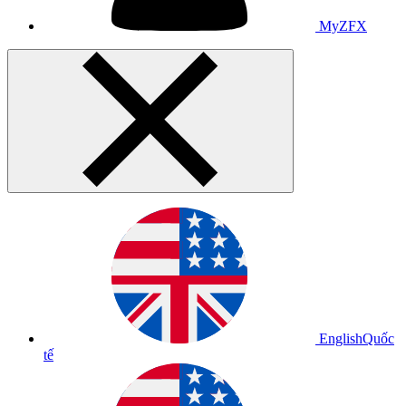
MyZFX
English
Quốc
tế