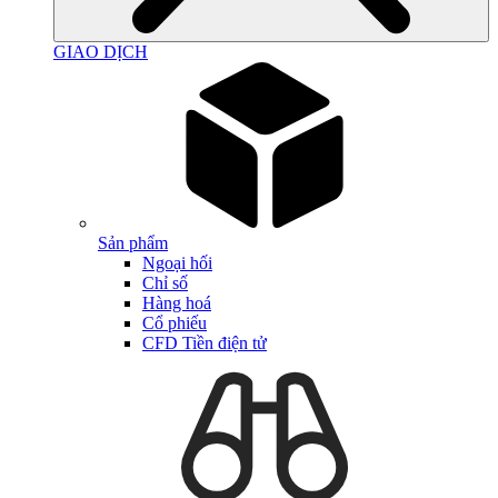
GIAO DỊCH
Sản phẩm
Ngoại hối
Chỉ số
Hàng hoá
Cổ phiếu
CFD Tiền điện tử