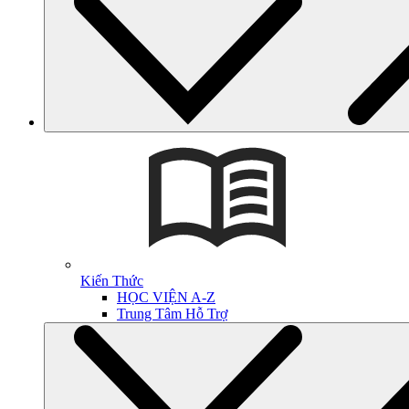
Kiến Thức
HỌC VIỆN A-Z
Trung Tâm Hỗ Trợ