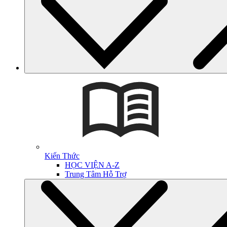
Kiến Thức
HỌC VIỆN A-Z
Trung Tâm Hỗ Trợ