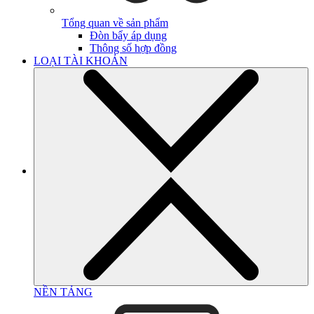
Tổng quan về sản phẩm
Đòn bẩy áp dụng
Thông số hợp đồng
LOẠI TÀI KHOẢN
NỀN TẢNG