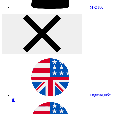
MyZFX
English
Quốc
tế