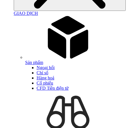
GIAO DỊCH
Sản phẩm
Ngoại hối
Chỉ số
Hàng hoá
Cổ phiếu
CFD Tiền điện tử