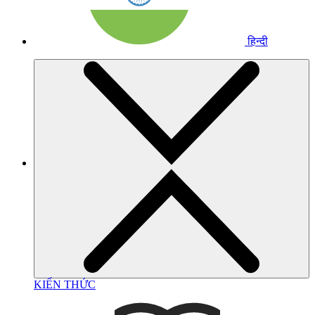
हिन्दी
KIẾN THỨC