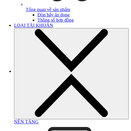
Tổng quan về sản phẩm
Đòn bẩy áp dụng
Thông số hợp đồng
LOẠI TÀI KHOẢN
NỀN TẢNG