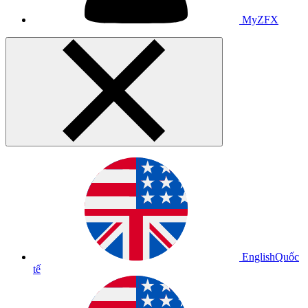
MyZFX
English
Quốc
tế