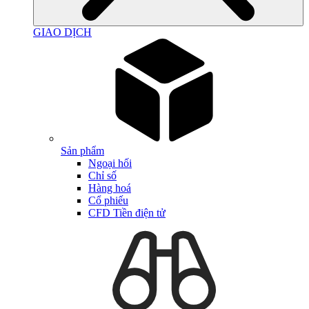
GIAO DỊCH
Sản phẩm
Ngoại hối
Chỉ số
Hàng hoá
Cổ phiếu
CFD Tiền điện tử