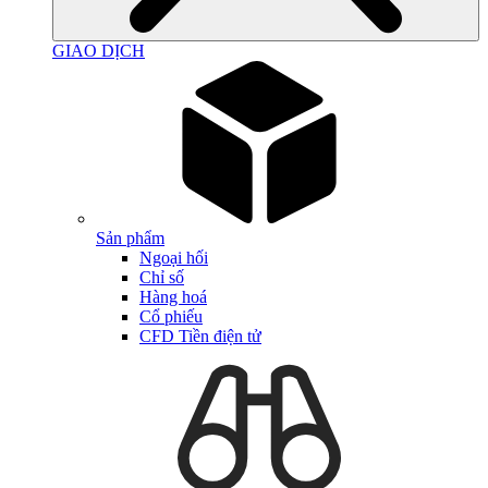
GIAO DỊCH
Sản phẩm
Ngoại hối
Chỉ số
Hàng hoá
Cổ phiếu
CFD Tiền điện tử