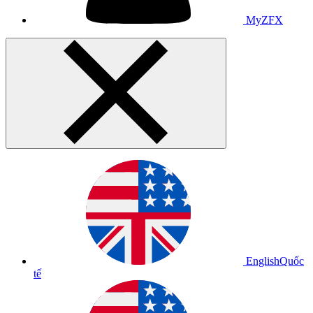
MyZFX
English
Quốc
tế