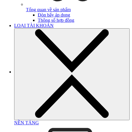
Tổng quan về sản phẩm
Đòn bẩy áp dụng
Thông số hợp đồng
LOẠI TÀI KHOẢN
NỀN TẢNG