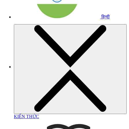
हिन्दी
KIẾN THỨC