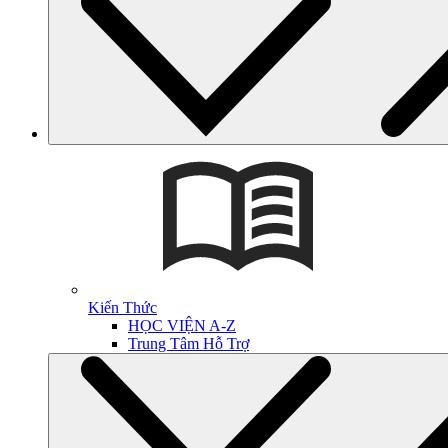
Kiến Thức
HỌC VIỆN A-Z
Trung Tâm Hỗ Trợ