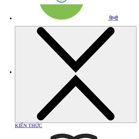
हिन्दी
KIẾN THỨC