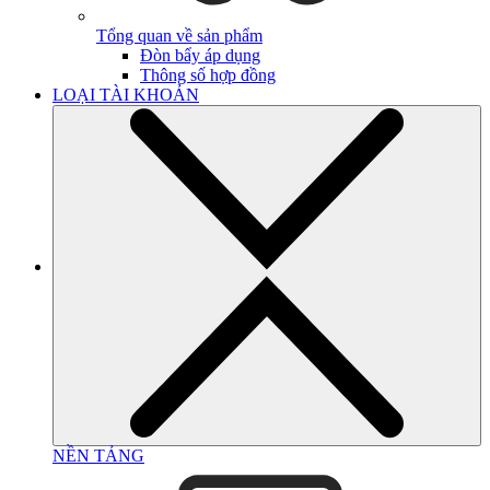
Tổng quan về sản phẩm
Đòn bẩy áp dụng
Thông số hợp đồng
LOẠI TÀI KHOẢN
NỀN TẢNG