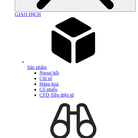
GIAO DỊCH
Sản phẩm
Ngoại hối
Chỉ số
Hàng hoá
Cổ phiếu
CFD Tiền điện tử