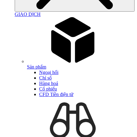
GIAO DỊCH
Sản phẩm
Ngoại hối
Chỉ số
Hàng hoá
Cổ phiếu
CFD Tiền điện tử