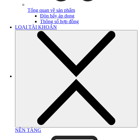
Tổng quan về sản phẩm
Đòn bẩy áp dụng
Thông số hợp đồng
LOẠI TÀI KHOẢN
NỀN TẢNG