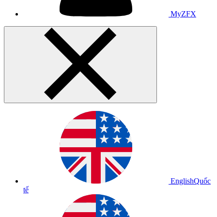
MyZFX
English
Quốc
tế