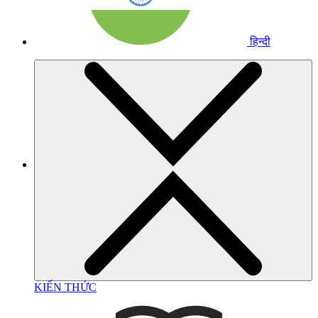
हिन्दी
KIẾN THỨC