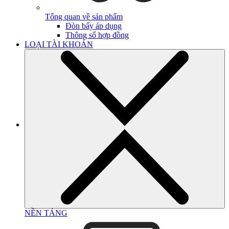
Tổng quan về sản phẩm
Đòn bẩy áp dụng
Thông số hợp đồng
LOẠI TÀI KHOẢN
NỀN TẢNG