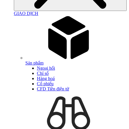
GIAO DỊCH
Sản phẩm
Ngoại hối
Chỉ số
Hàng hoá
Cổ phiếu
CFD Tiền điện tử