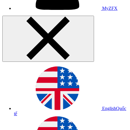
MyZFX
English
Quốc
tế