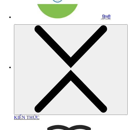
हिन्दी
KIẾN THỨC