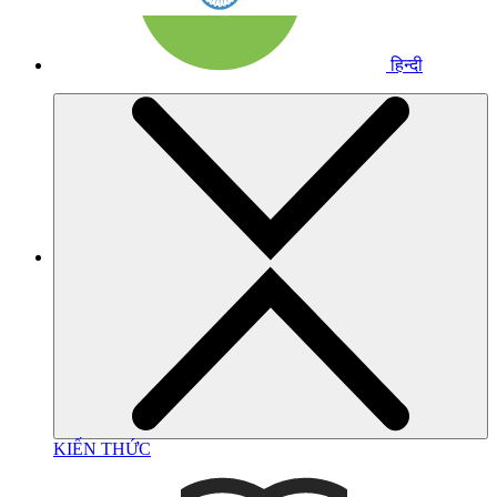
हिन्दी
KIẾN THỨC