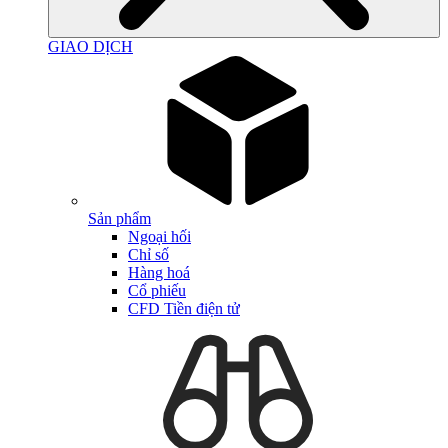
GIAO DỊCH
Sản phẩm
Ngoại hối
Chỉ số
Hàng hoá
Cổ phiếu
CFD Tiền điện tử