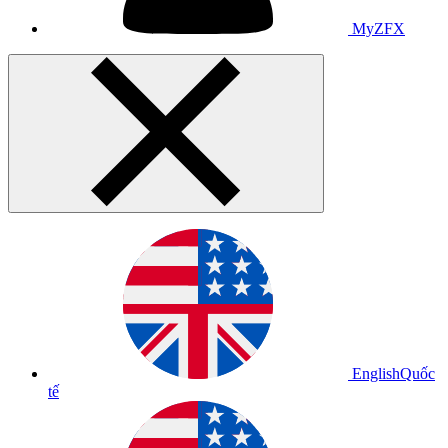
MyZFX
English
Quốc
tế