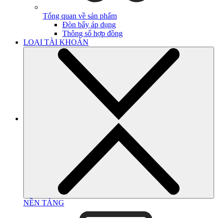
Tổng quan về sản phẩm
Đòn bẩy áp dụng
Thông số hợp đồng
LOẠI TÀI KHOẢN
NỀN TẢNG