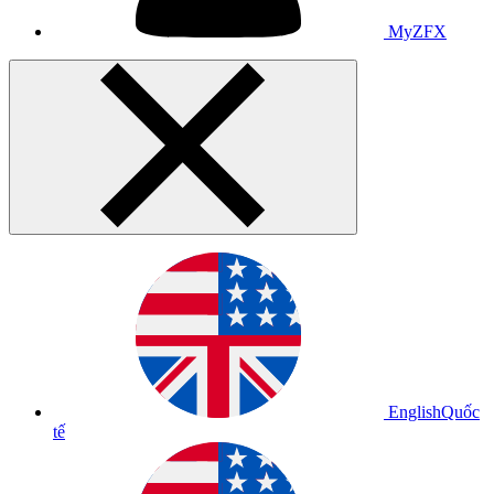
MyZFX
English
Quốc
tế