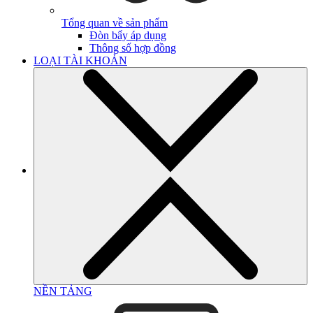
Tổng quan về sản phẩm
Đòn bẩy áp dụng
Thông số hợp đồng
LOẠI TÀI KHOẢN
NỀN TẢNG