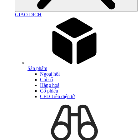
GIAO DỊCH
Sản phẩm
Ngoại hối
Chỉ số
Hàng hoá
Cổ phiếu
CFD Tiền điện tử