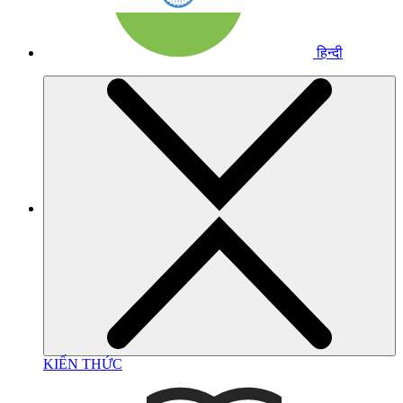
हिन्दी
KIẾN THỨC