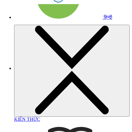
हिन्दी
KIẾN THỨC