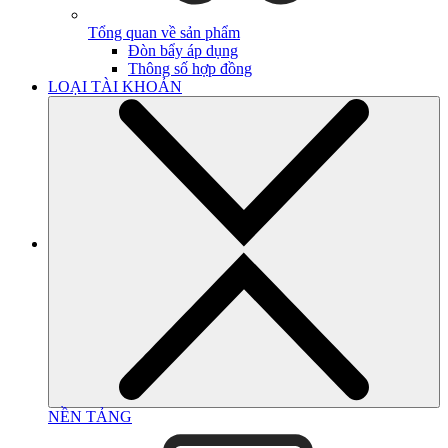
Tổng quan về sản phẩm
Đòn bẩy áp dụng
Thông số hợp đồng
LOẠI TÀI KHOẢN
NỀN TẢNG