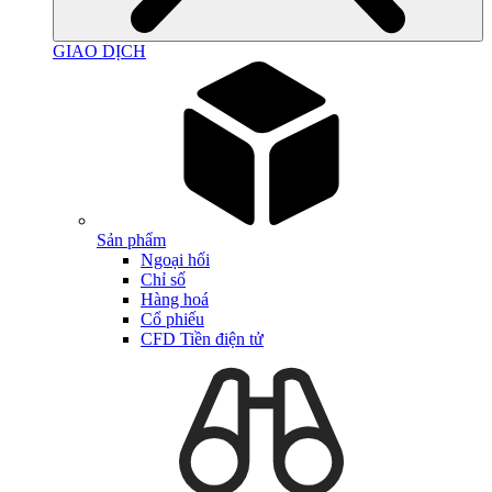
GIAO DỊCH
Sản phẩm
Ngoại hối
Chỉ số
Hàng hoá
Cổ phiếu
CFD Tiền điện tử