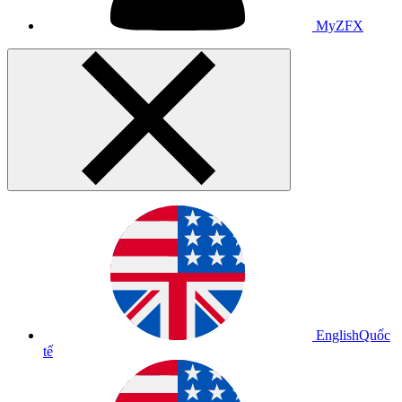
MyZFX
English
Quốc
tế