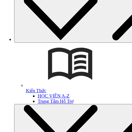
Kiến Thức
HỌC VIỆN A-Z
Trung Tâm Hỗ Trợ