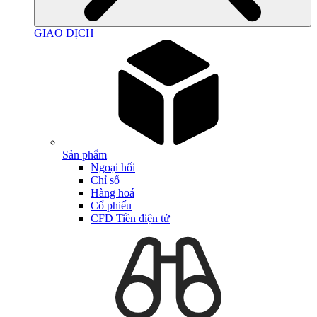
GIAO DỊCH
Sản phẩm
Ngoại hối
Chỉ số
Hàng hoá
Cổ phiếu
CFD Tiền điện tử