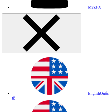
MyZFX
English
Quốc
tế