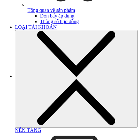
Tổng quan về sản phẩm
Đòn bẩy áp dụng
Thông số hợp đồng
LOẠI TÀI KHOẢN
NỀN TẢNG