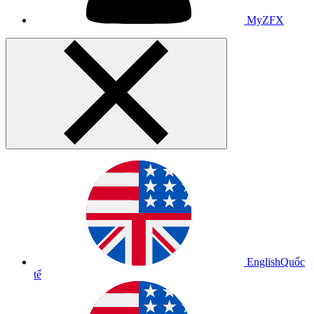
MyZFX
English
Quốc
tế