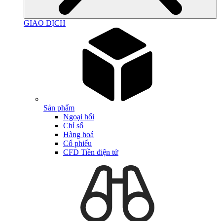
GIAO DỊCH
Sản phẩm
Ngoại hối
Chỉ số
Hàng hoá
Cổ phiếu
CFD Tiền điện tử