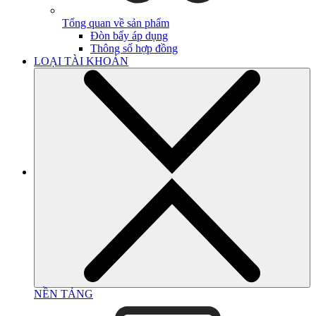
Tổng quan về sản phẩm
Đòn bẩy áp dụng
Thông số hợp đồng
LOẠI TÀI KHOẢN
NỀN TẢNG