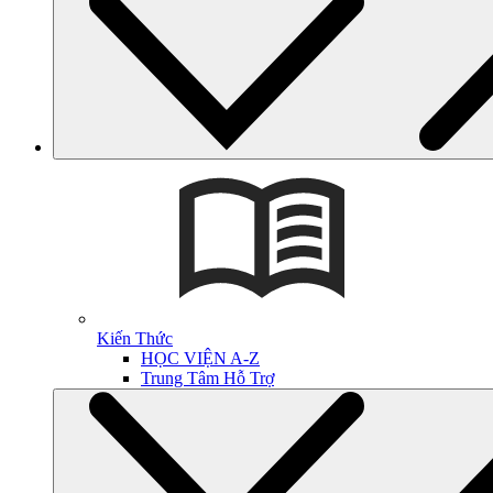
Kiến Thức
HỌC VIỆN A-Z
Trung Tâm Hỗ Trợ