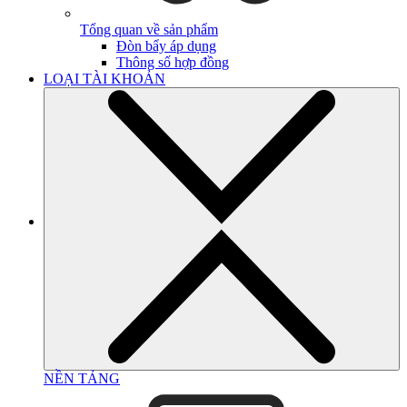
Tổng quan về sản phẩm
Đòn bẩy áp dụng
Thông số hợp đồng
LOẠI TÀI KHOẢN
NỀN TẢNG