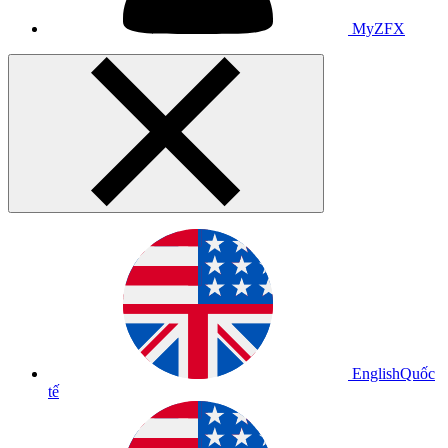
MyZFX
English
Quốc
tế