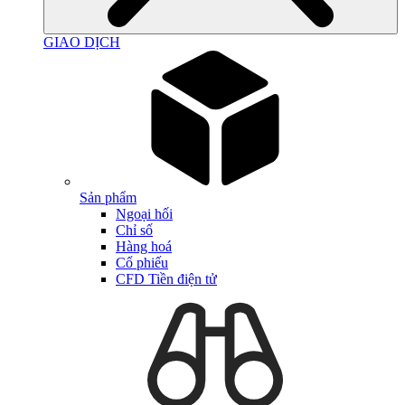
GIAO DỊCH
Sản phẩm
Ngoại hối
Chỉ số
Hàng hoá
Cổ phiếu
CFD Tiền điện tử