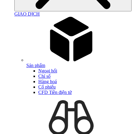
GIAO DỊCH
Sản phẩm
Ngoại hối
Chỉ số
Hàng hoá
Cổ phiếu
CFD Tiền điện tử