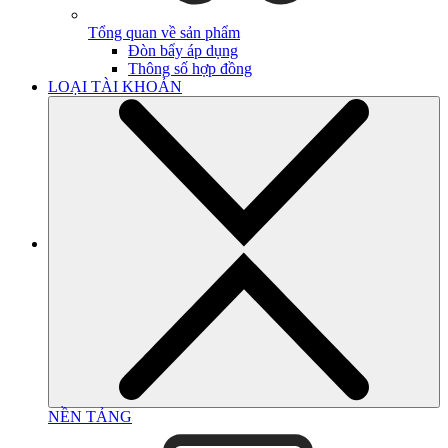
Tổng quan về sản phẩm
Đòn bẩy áp dụng
Thông số hợp đồng
LOẠI TÀI KHOẢN
NỀN TẢNG