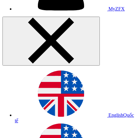
MyZFX
English
Quốc
tế